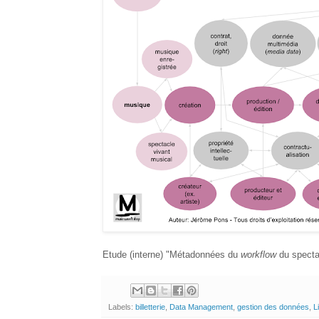
Etude (interne) "Métadonnées du
workflow
du specta
Labels:
billetterie
,
Data Management
,
gestion des données
,
L